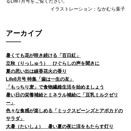
るLife7月号をご覧ください。
イラストレーション：なかむら葉子
アーカイブ
暑くても花が咲き続ける「百日紅」
立秋（りっしゅう） ひぐらしの声を聞きに
夏の思い出は線香花火の香り
Life8月号 特集「歯は一生の友」
「もっちり麦」で食物繊維生活を始めましょう
暑い日の栄養補給とミネラル補給に「豆乳ミルクゼリ
ー」
色々な食感が楽しめる「ミックスビーンズとアボカドの
サラダ」
大暑（たいしょ） 暑い夏の夜に涼をもたらす灯り